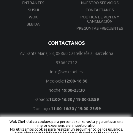
ENTRANTES
NUESTRO SERVICIOS
SUSHI
CONTACTANOS
WOK
POLÍTICA DE VENTA Y
CANCELACIÓN
BEBIDA
PREGUNTAS FRECUENTES
CONTACTANOS
Av. Santa Maria, 23, 08860 Castelldefels, Barcelona
936647312
info@wokchef.es
Mediodía:
12:00-16:30
Noche:
19:00-23:30
Sábado:
12:00-16:30 / 19:00-23:59
Domingo:
11:00-16:30 / 19:00-23:59
Wok Chef utiliza cookies para personalizar su visita y garantizar una
mejor experiencia en nuestro sitio.
No utilizamos cookies para realizar un seguimiento de los usuarios.
Copyright © Wok Chef Todos los derechos reservados
Powered by