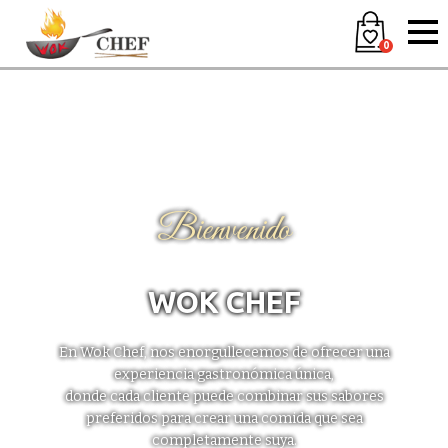
0
Bienvenido
WOK CHEF
En Wok Chef, nos enorgullecemos de ofrecer una
experiencia gastronómica única,
donde cada cliente puede combinar sus sabores
preferidos para crear una comida que sea
completamente suya.