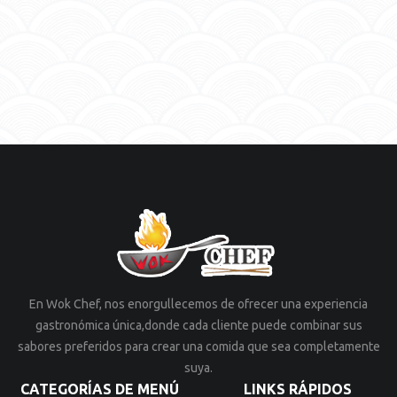
+0.70€
Cacahuetes
+0.70€
Cilantro
+0.70€
Semilla de Sésamo
ACABA CON TU SALSA:
Obligatorio • Elegir 1
Salsa Japon(Teriyaki)
Salsa China(Ostras)
En Wok Chef, nos enorgullecemos de ofrecer una experiencia
Salsa Corea(Habas negras)
gastronómica única,donde cada cliente puede combinar sus
Salsa India(Picante)
sabores preferidos para crear una comida que sea completamente
suya.
Salsa Tailandia(Curry y coco)
CATEGORÍAS DE MENÚ
LINKS RÁPIDOS