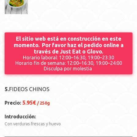
El sitio web está en construcción en este
momento. Por favor haz el pedido online a
través de Just Eat o Glovo.
Horario laboral: 12:00–16:30, 19:00–23:30
Horario fin de semana: 12:00–16:30, 19:00–24:00
Disculpa por molestia
5.
FIDEOS CHINOS
5.95€
Precio:
/ 250g
Introducción:
Con verduras frescas y huevo