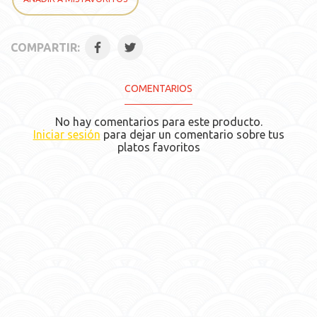
+0.95€
Shitake(50g)
+0.95€
Champiñones(50g)
COMPARTIR:
+0.95€
Mezcla de Pimientos
COMENTARIOS
+0.95€
Brocoli(50g)
No hay comentarios para este producto.
+0.95€
Espinacas
Iniciar sesión
para dejar un comentario sobre tus
platos favoritos
+0.95€
Bambú(50g)
+0.95€
Piña(50g)
+0.95€
Anacardos(10p)
Toppings:
Obligatorio • Elegir 1
+0.70€
Cebolla Frita