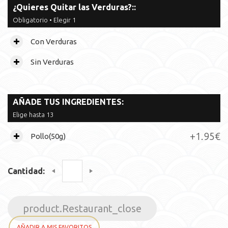
¿Quieres Quitar las Verduras?::
Obligatorio • Elegir 1
Con Verduras
Sin Verduras
AÑADE TUS INGREDIENTES:
Elige hasta 13
+1.95€
Pollo(50g)
+2.25€
Ternera(50g)
Cantidad:
+2.25€
Gambas(5p)
+1.95€
Bacon(50g)
product.Restaurant_close
+0.95€
Tofu Ahumado(50g)
AÑADIR A MIS FAVORITOS