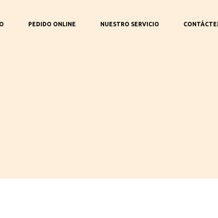
IO
PEDIDO ONLINE
NUESTRO SERVICIO
CONTÁCTE
etalles del produc
Aquí,Puedes ver más información sobre el producto.