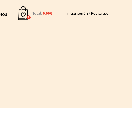
Total:
0.00€
Iniciar sesión
/
Regístrate
NOS
0
to