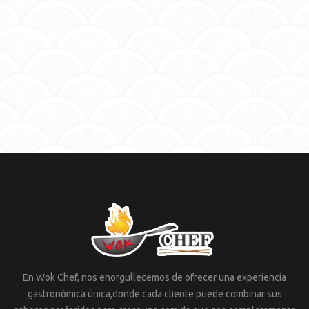
En Wok Chef, nos enorgullecemos de ofrecer una experiencia
gastronómica única,donde cada cliente puede combinar sus